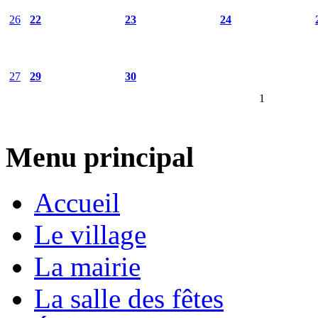
26
22
23
24
27
29
30
1
Menu principal
Accueil
Le village
La mairie
La salle des fêtes