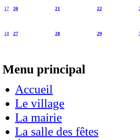
17
20
21
22
18
27
28
29
Menu principal
Accueil
Le village
La mairie
La salle des fêtes